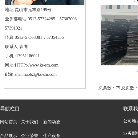
P
地址:昆山市元丰路199号
业务部电话:0512-57324285．57307003．
57391921
传真:0512-57368081．57354536
联系人:袁鹰
手机 :13951186021
网址:HTTP://www.ks-sm.com
邮箱:shenmaobz@ks-sm.com
总条数：75 总页数
导航栏目
联系我
公司地
网站首页
关于我们
新闻动态
业务部电话
产品展示
企业荣誉
生产设备