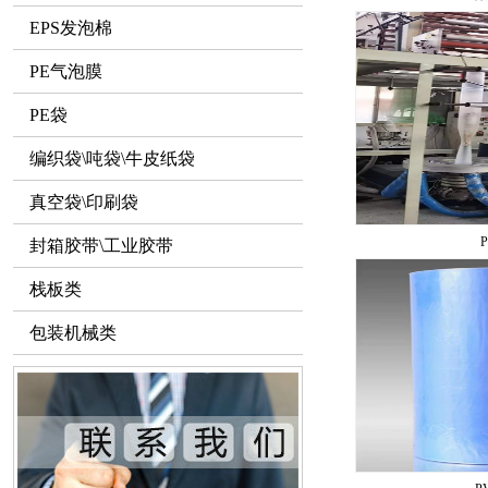
EPS发泡棉
PE气泡膜
PE袋
编织袋\吨袋\牛皮纸袋
真空袋\印刷袋
封箱胶带\工业胶带
栈板类
包装机械类