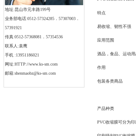
地址:昆山市元丰路199号
特点
业务部电话:0512-57324285．57307003．
易收缩、韧性不强
57391921
传真:0512-57368081．57354536
应用范围
联系人:袁鹰
酒品，食品、运动用
手机 :13951186021
网址:HTTP://www.ks-sm.com
作用
邮箱:shenmaobz@ks-sm.com
包装各类商品
产品种类
PVC
收缩膜可分为印
印刷级别
PVC
收缩膜