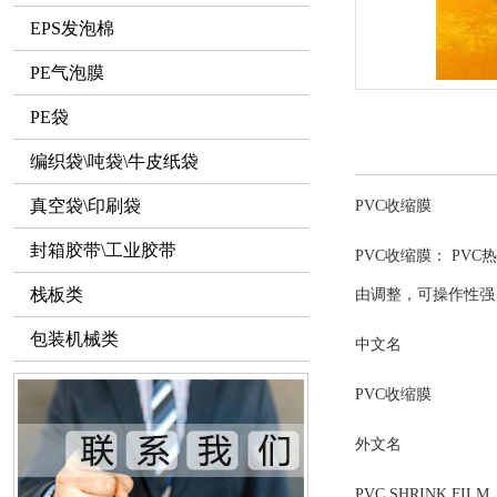
EPS发泡棉
PE气泡膜
PE袋
编织袋\吨袋\牛皮纸袋
真空袋\印刷袋
PVC
收缩膜
封箱胶带\工业胶带
PVC
收缩膜：
PVC
热
栈板类
由调整，可操作性强
包装机械类
中文名
PVC
收缩膜
外文名
PVC SHRINK FILM