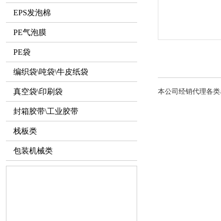
EPS发泡棉
PE气泡膜
PE袋
编织袋\吨袋\牛皮纸袋
真空袋\印刷袋
本公司经销代理各类
封箱胶带\工业胶带
栈板类
包装机械类