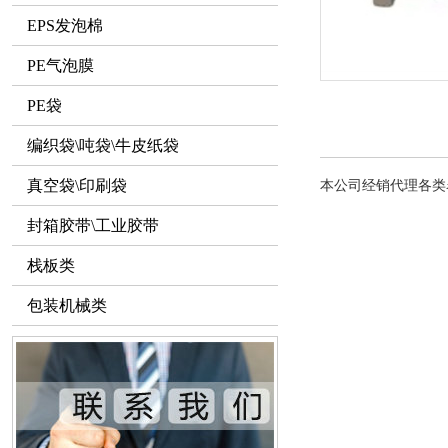
EPS发泡棉
PE气泡膜
PE袋
编织袋\吨袋\牛皮纸袋
真空袋\印刷袋
本公司经销代理各类
封箱胶带\工业胶带
栈板类
包装机械类