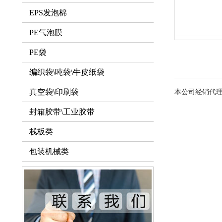
EPS发泡棉
PE气泡膜
PE袋
编织袋\吨袋\牛皮纸袋
真空袋\印刷袋
本公司经销代
封箱胶带\工业胶带
栈板类
包装机械类