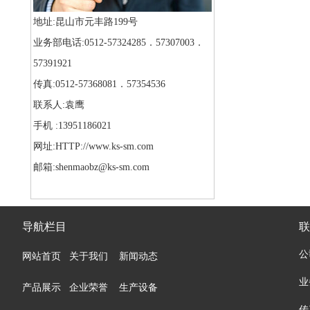
地址:昆山市元丰路199号
业务部电话:0512-57324285．57307003．
57391921
传真:0512-57368081．57354536
联系人:袁鹰
手机 :13951186021
网址:HTTP://www.ks-sm.com
邮箱:shenmaobz@ks-sm.com
导航栏目
联
公
网站首页
关于我们
新闻动态
业
产品展示
企业荣誉
生产设备
传