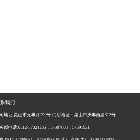
系我们
司地址:昆山市元丰路199号 门店地址：昆山市庆丰西路312号
务部电话:0512-57324285．57307003．57391921
真:0512-57368081．57354536 联系人:袁鹰 先生:13951186021