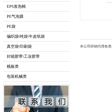
EPS发泡棉
PE气泡膜
PE袋
编织袋\吨袋\牛皮纸袋
真空袋\印刷袋
本公司经销代理各类
封箱胶带\工业胶带
栈板类
包装机械类