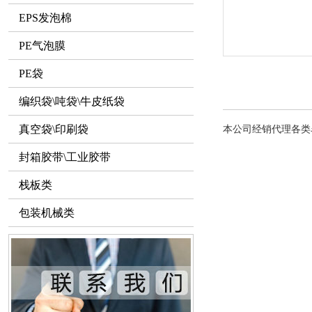
EPS发泡棉
PE气泡膜
PE袋
编织袋\吨袋\牛皮纸袋
真空袋\印刷袋
本公司经销代理各类
封箱胶带\工业胶带
栈板类
包装机械类