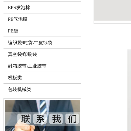
EPS发泡棉
PE气泡膜
PE袋
编织袋\吨袋\牛皮纸袋
真空袋\印刷袋
封箱胶带\工业胶带
栈板类
包装机械类