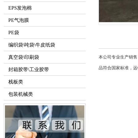
EPS发泡棉
PE气泡膜
PE袋
编织袋\吨袋\牛皮纸袋
真空袋\印刷袋
本公司专业生产销售
品符合国家标准，远
封箱胶带\工业胶带
栈板类
包装机械类